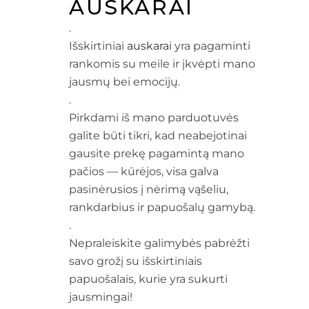
AUSKARAI
.
Išskirtiniai
auskarai
yra pagaminti
rankomis su meile ir įkvėpti mano
jausmų bei emocijų.
.
Pirkdami iš mano parduotuvės
galite būti tikri, kad neabejotinai
gausite prekę pagamintą mano
pačios — kūrėjos, visa galva
pasinėrusios į nėrimą vąšeliu,
rankdarbius ir papuošalų gamybą.
.
Nepraleiskite galimybės pabrėžti
savo grožį su išskirtiniais
papuošalais, kurie yra sukurti
jausmingai!