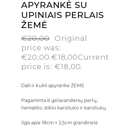
APYRANKĖ SU
UPINIAIS PERLAIS
ŽEMĖ
€
20,00
Original
price was:
€20,00.
€
18,00
Current
price is: €18,00.
.
Daili ir kukli apyrankė ŽEMĖ
.
Pagaminta iš gėlavandenių perlų,
hematito, stiklo karoliuko ir karoliukų.
.
Ilgis apie 18cm + 2,5cm grandinėlė