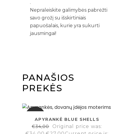
.
Nepraleiskite galimybės pabrėžti
savo grožį su išskirtiniais
papuošalais, kurie yra sukurti
jausmingai!
PANAŠIOS
PREKĖS
SALE
APYRANKĖ BLUE SHELLS
Original price was:
€
34,00
€34,00.
€
27,00
Current price is: