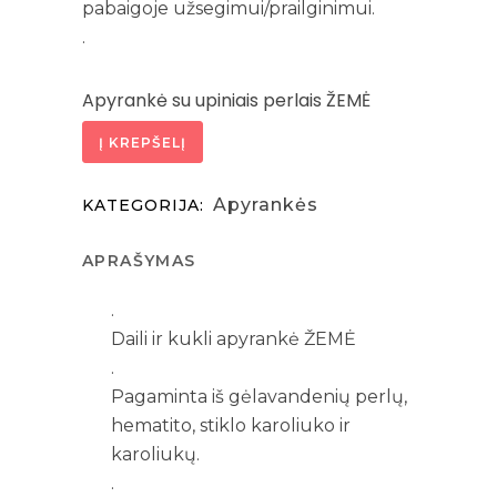
pabaigoje užsegimui/prailginimui.
.
Apyrankė su upiniais perlais ŽEMĖ
quantity
Į KREPŠELĮ
Apyrankės
KATEGORIJA:
APRAŠYMAS
.
Daili ir kukli apyrankė ŽEMĖ
.
Pagaminta iš gėlavandenių perlų,
hematito, stiklo karoliuko ir
karoliukų.
.