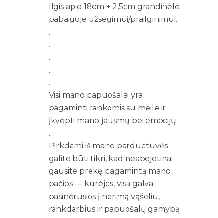
Ilgis apie 18cm + 2,5cm grandinėlė
pabaigoje užsegimui/prailginimui.
.
.
.
.
.
Visi mano papuošalai yra
pagaminti rankomis su meile ir
įkvėpti mano jausmų bei emocijų.
.
Pirkdami iš mano parduotuvės
galite būti tikri, kad neabejotinai
gausite prekę pagamintą mano
pačios — kūrėjos, visa galva
pasinėrusios į nėrimą vąšeliu,
rankdarbius ir papuošalų gamybą