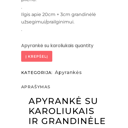
.
Ilgis apie 20cm + 3cm grandinėlė
užsegimui/prailginimui.
.
Apyrankė su karoliukais quantity
Į KREPŠELĮ
Apyrankės
KATEGORIJA:
APRAŠYMAS
APYRANKĖ SU
KAROLIUKAIS
IR GRANDINĖLE