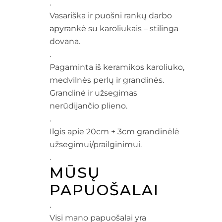
.
Vasariška ir puošni rankų darbo
apyrankė
su karoliukais – stilinga
dovana.
.
Pagaminta iš keramikos karoliuko,
medvilnės perlų ir grandinės.
Grandinė ir užsegimas
nerūdijančio plieno.
.
Ilgis apie 20cm + 3cm grandinėlė
užsegimui/prailginimui.
.
MŪSŲ
PAPUOŠALAI
.
Visi mano papuošalai yra