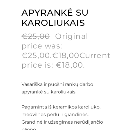
APYRANKĖ SU
KAROLIUKAIS
€
25,00
Original
price was:
€25,00.
€
18,00
Current
price is: €18,00.
.
Vasariška ir puošni rankų darbo
apyrankė su karoliukais.
.
Pagaminta iš keramikos karoliuko,
medvilnės perlų ir grandinės.
Grandinė ir užsegimas nerūdijančio
plieno.