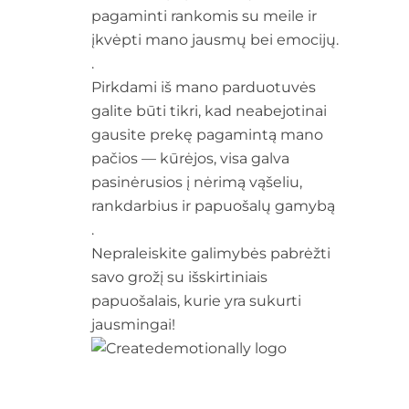
pagaminti rankomis su meile ir
įkvėpti mano jausmų bei emocijų.
.
Pirkdami iš mano parduotuvės
galite būti tikri, kad neabejotinai
gausite prekę pagamintą mano
pačios — kūrėjos, visa galva
pasinėrusios į nėrimą vąšeliu,
rankdarbius ir papuošalų gamybą
.
Nepraleiskite galimybės pabrėžti
savo grožį su išskirtiniais
papuošalais, kurie yra sukurti
jausmingai!