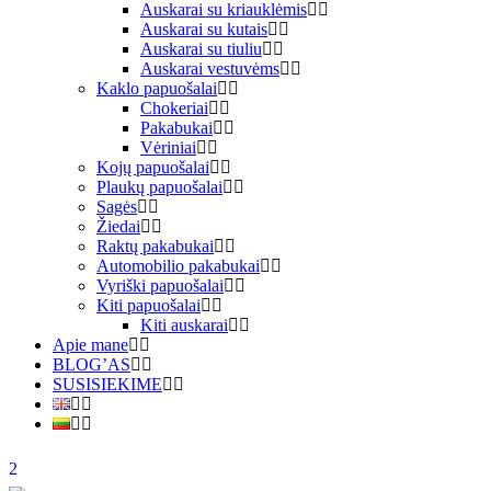
Auskarai su kriauklėmis
Auskarai su kutais
Auskarai su tiuliu
Auskarai vestuvėms
Kaklo papuošalai
Chokeriai
Pakabukai
Vėriniai
Kojų papuošalai
Plaukų papuošalai
Sagės
Žiedai
Raktų pakabukai
Automobilio pakabukai
Vyriški papuošalai
Kiti papuošalai
Kiti auskarai
Apie mane
BLOG’AS
SUSISIEKIME