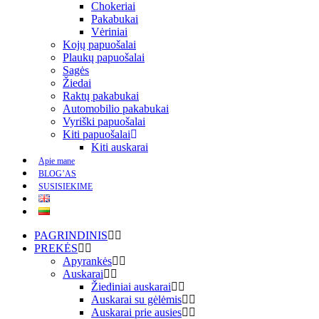
Chokeriai
Pakabukai
Vėriniai
Kojų papuošalai
Plaukų papuošalai
Sagės
Žiedai
Raktų pakabukai
Automobilio pakabukai
Vyriški papuošalai
Kiti papuošalai
Kiti auskarai
Apie mane
BLOG’AS
SUSISIEKIME
PAGRINDINIS
PREKĖS
Apyrankės
Auskarai
Žiediniai auskarai
Auskarai su gėlėmis
Auskarai prie ausies