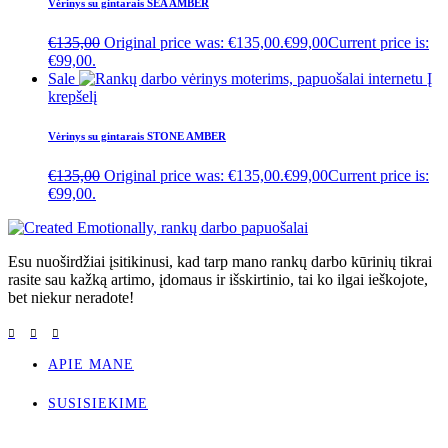
Vėrinys su gintarais SEA AMBER
€
135,00
Original price was: €135,00.
€
99,00
Current price is:
€99,00.
Sale
Į
krepšelį
Vėrinys su gintarais STONE AMBER
€
135,00
Original price was: €135,00.
€
99,00
Current price is:
€99,00.
Esu nuoširdžiai įsitikinusi, kad tarp mano rankų darbo kūrinių tikrai
rasite sau kažką artimo, įdomaus ir išskirtinio, tai ko ilgai ieškojote,
bet niekur neradote!
APIE MANE
SUSISIEKIME