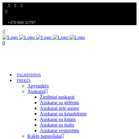
+370 600 31797
0
Krepšelis tuščias
Krepšelis
Viso:
€
0,00
PAGRINDINIS
PREKĖS
Apyrankės
Auskarai
Žiediniai auskarai
Auskarai su gėlėmis
Auskarai prie ausies
Auskarai su kriauklėmis
Auskarai su kutais
Auskarai su tiuliu
Auskarai vestuvėms
Kaklo papuošalai