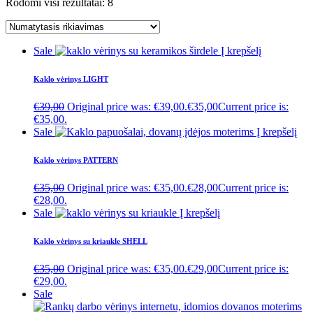
Rodomi visi rezultatai: 8
Sale
Į krepšelį
Kaklo vėrinys LIGHT
€
39,00
Original price was: €39,00.
€
35,00
Current price is:
€35,00.
Sale
Į krepšelį
Kaklo vėrinys PATTERN
€
35,00
Original price was: €35,00.
€
28,00
Current price is:
€28,00.
Sale
Į krepšelį
Kaklo vėrinys su kriaukle SHELL
€
35,00
Original price was: €35,00.
€
29,00
Current price is:
€29,00.
Sale