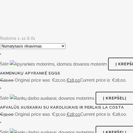
Rodoma 1–12 iš 61
Sale
Į KREPŠ
AKMENUKŲ APYRANKĖ EGGS
€
22,00
Original price was: €22,00.
€
18,00
Current price is: €18,00.
Sale
Į KREPŠELĮ
APVALŪS AUSKARAI SU KAROLIUKAIS IR PERLAIS LA COSTA
€
32,00
Original price was: €32,00.
€
28,00
Current price is: €28,00.
Sale
Į KREPŠELĮ