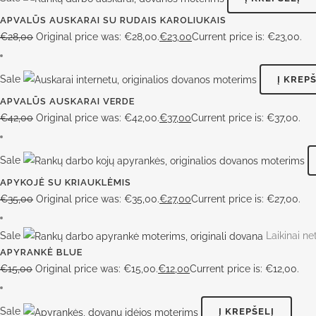
APVALŪS AUSKARAI SU RUDAIS KAROLIUKAIS
€
28,00
Original price was: €28,00.
€
23,00
Current price is: €23,00.
Sale
Į KREP
APVALŪS AUSKARAI VERDE
€
42,00
Original price was: €42,00.
€
37,00
Current price is: €37,00.
Sale
APYKOJĖ SU KRIAUKLĖMIS
€
35,00
Original price was: €35,00.
€
27,00
Current price is: €27,00.
Sale
Laikinai n
APYRANKĖ BLUE
€
15,00
Original price was: €15,00.
€
12,00
Current price is: €12,00.
Sale
Į KREPŠELĮ