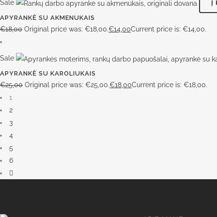
Sale
Į
APYRANKĖ SU AKMENUKAIS
€
18,00
Original price was: €18,00.
€
14,00
Current price is: €14,00.
Sale
APYRANKĖ SU KAROLIUKAIS
€
25,00
Original price was: €25,00.
€
18,00
Current price is: €18,00.
1
2
3
4
5
6